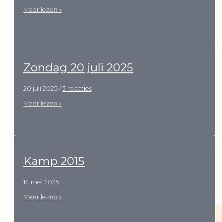
Maandag
Meer lezen »
21
juli
2025
Zondag 20 juli 2025
20 juli 2025
/
3 reacties
Zondag
Meer lezen »
20
juli
2025
Kamp 2015
14 mei 2025
Kamp
Meer lezen »
2015