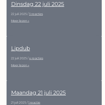
Dinsdag 22 juli 2025
22 juli 2025
/
3 reacties
Dinsdag
Meer lezen »
22
juli
2025
Lipdub
22 juli 2025
/
4 reacties
Lipdub
Meer lezen »
Maandag 21 juli 2025
21 juli 2025
/
1 reactie