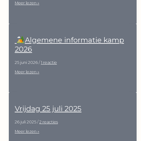
Zondag
Meer lezen »
19
juli
2026
Algemene informatie kamp
2026
25 juni 2026
/
1 reactie
Meer lezen »
Algemene
informatie
kamp
2026
Vrijdag 25 juli 2025
26 juli 2025
/
2 reacties
Vrijdag
Meer lezen »
25
juli