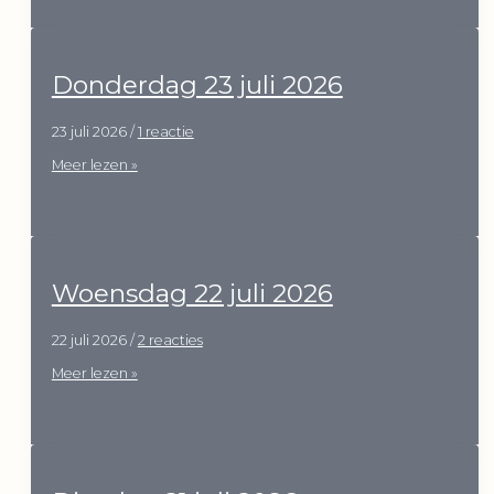
2026
Donderdag 23 juli 2026
23 juli 2026
/
1 reactie
Donderdag
Meer lezen »
23
juli
2026
Woensdag 22 juli 2026
22 juli 2026
/
2 reacties
Woensdag
Meer lezen »
22
juli
2026