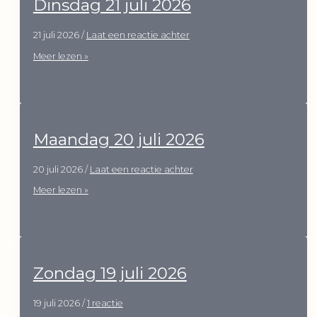
Dinsdag 21 juli 2026
21 juli 2026
/
Laat een reactie achter
Dinsdag
Meer lezen »
21
juli
2026
Maandag 20 juli 2026
20 juli 2026
/
Laat een reactie achter
Maandag
Meer lezen »
20
juli
2026
Zondag 19 juli 2026
19 juli 2026
/
1 reactie