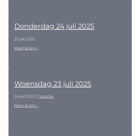
2025
Donderdag 24 juli 2025
25 juli 2025
Donderdag
Meer lezen »
24
juli
2025
Woensdag 23 juli 2025
24 juli 2025
/
1 reactie
Woensdag
Meer lezen »
23
juli
2025