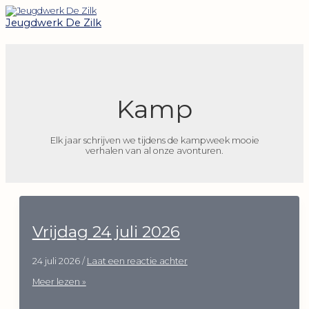
Hoofdmenu
Ga
Bericht
naar
paginering
Jeugdwerk De Zilk
de
inhoud
Kamp
Elk jaar schrijven we tijdens de kampweek mooie
verhalen van al onze avonturen.
Vrijdag 24 juli 2026
24 juli 2026
/
Laat een reactie achter
Vrijdag
Meer lezen »
24
juli