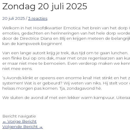
Zondag 20 juli 2025
20 juli 2025
/
3 reacties
Welkom in het Hoofdkwartier Emotica: het brein van het dorp
emoties, gedachten en herinneringen van het hele dorp worde
door de Directrice Diana
en Blij
en krijgen meteen de belangri
kan de kampweek beginnen!
Van een lange autorit krijg je trek, dus tijd om te gaan lunch
een flinke bui op ons dak, maar met onze regenlaarzen aan kun
er maar niet mee te bemoeien. Even verderop maken we kennis m
niet mee eens.
‘s Avonds klinkt er opeens een enorme knal! Het stinkt en het z
systemen! Wat is er gebeurd? Wij weten van niks. Hij stelt voo
helaas morgen pas komen. Tja, zondagavond hè.
We sluiten de avond af met een lekker warm kampvuur. Uitera
Bericht navigatie
←
Vorige Bericht
Volgende Bericht
→