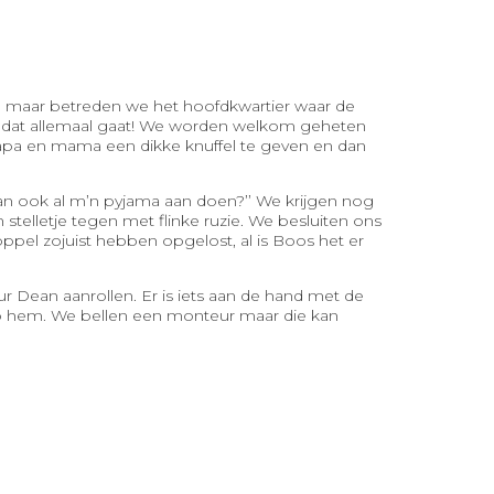
, maar betreden we het hoofdkwartier waar de
e dat allemaal gaat! We worden welkom geheten
apa en mama een dikke knuffel te geven en dan
dan ook al m’n pyjama aan doen?’’ We krijgen nog
telletje tegen met flinke ruzie. We besluiten ons
pel zojuist hebben opgelost, al is Boos het er
ur Dean aanrollen. Er is iets aan de hand met de
n op hem. We bellen een monteur maar die kan