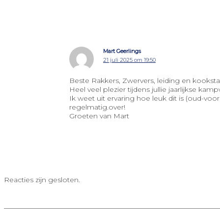
Mart Geerlings
21 juli 2025 om 19:50
Beste Rakkers, Zwervers, leiding en kooksta
Heel veel plezier tijdens jullie jaarlijkse kam
Ik weet uit ervaring hoe leuk dit is (oud-v
regelmatig.over!
Groeten van Mart
Reacties zijn gesloten.