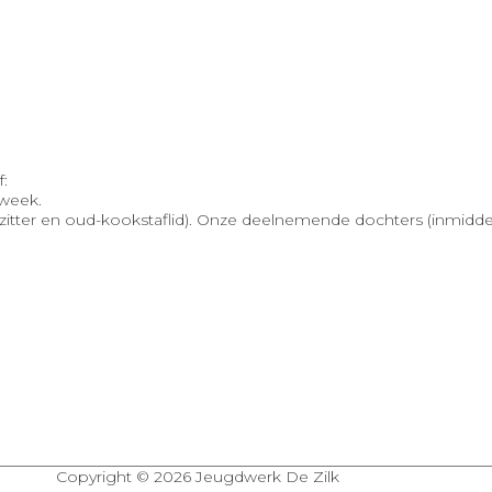
f:
pweek.
oorzitter en oud-kookstaflid). Onze deelnemende dochters (inmidd
Copyright © 2026
Jeugdwerk De Zilk