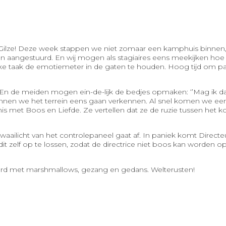
 Gilze! Deze week stappen we niet zomaar een kamphuis binnen
n aangestuurd. En wij mogen als stagiaires eens meekijken ho
jke taak de emotiemeter in de gaten te houden. Hoog tijd om p
en. En de meiden mogen ein-de-lijk de bedjes opmaken: ‘’Mag ik 
nen we het terrein eens gaan verkennen. Al snel komen we een s
et Boos en Liefde. Ze vertellen dat ze de ruzie tussen het kop
waailicht van het controlepaneel gaat af. In paniek komt Directe
r dit zelf op te lossen, zodat de directrice niet boos kan worde
ard met marshmallows, gezang en gedans. Welterusten!