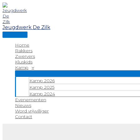
Hoofdmenu
Ga
naar
de
inhoud
Jeugdwerk De Zilk
Home
Rakkers
Zwervers
Kluskids
Kamp
Kamp 2026
Kamp 2025
Kamp 2024
Evenementen
Nieuws
Word vrijwilliger
Contact