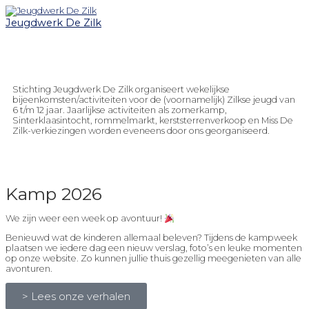
Hoofdmenu
Ga
naar
Jeugdwerk De Zilk
de
inhoud
Stichting Jeugdwerk De Zilk organiseert wekelijkse
bijeenkomsten/activiteiten voor de (voornamelijk) Zilkse jeugd van
6 t/m 12 jaar. Jaarlijkse activiteiten als zomerkamp,
Sinterklaasintocht, rommelmarkt, kerststerrenverkoop en Miss De
Zilk-verkiezingen worden eveneens door ons georganiseerd.
Kamp 2026
We zijn weer een week op avontuur!
Benieuwd wat de kinderen allemaal beleven? Tijdens de kampweek
plaatsen we iedere dag een nieuw verslag, foto’s en leuke momenten
op onze website. Zo kunnen jullie thuis gezellig meegenieten van alle
avonturen.
> Lees onze verhalen