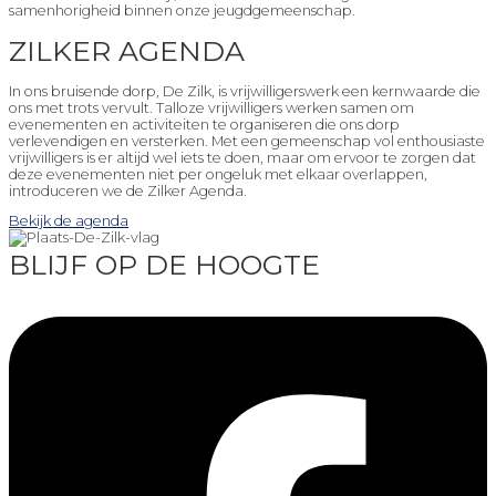
samenhorigheid binnen onze jeugdgemeenschap.
ZILKER AGENDA
In ons bruisende dorp, De Zilk, is vrijwilligerswerk een kernwaarde die
ons met trots vervult. Talloze vrijwilligers werken samen om
evenementen en activiteiten te organiseren die ons dorp
verlevendigen en versterken. Met een gemeenschap vol enthousiaste
vrijwilligers is er altijd wel iets te doen, maar om ervoor te zorgen dat
deze evenementen niet per ongeluk met elkaar overlappen,
introduceren we de Zilker Agenda.
Bekijk de agenda
BLIJF OP DE HOOGTE