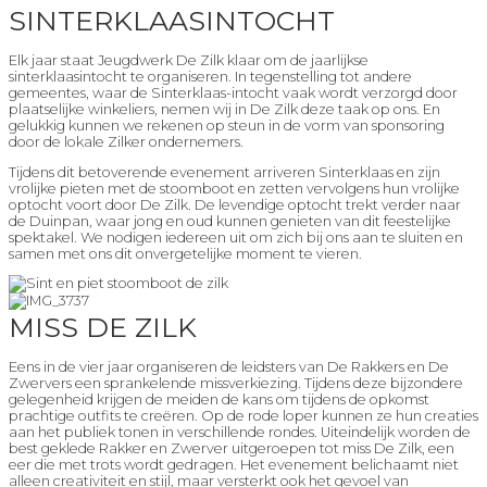
SINTERKLAASINTOCHT
Elk jaar staat Jeugdwerk De Zilk klaar om de jaarlijkse
sinterklaasintocht te organiseren. In tegenstelling tot andere
gemeentes, waar de Sinterklaas-intocht vaak wordt verzorgd door
plaatselijke winkeliers, nemen wij in De Zilk deze taak op ons. En
gelukkig kunnen we rekenen op steun in de vorm van sponsoring
door de lokale Zilker ondernemers.
Tijdens dit betoverende evenement arriveren Sinterklaas en zijn
vrolijke pieten met de stoomboot en zetten vervolgens hun vrolijke
optocht voort door De Zilk. De levendige optocht trekt verder naar
de Duinpan, waar jong en oud kunnen genieten van dit feestelijke
spektakel. We nodigen iedereen uit om zich bij ons aan te sluiten en
samen met ons dit onvergetelijke moment te vieren.
MISS DE ZILK
Eens in de vier jaar organiseren de leidsters van De Rakkers en De
Zwervers een sprankelende missverkiezing. Tijdens deze bijzondere
gelegenheid krijgen de meiden de kans om tijdens de opkomst
prachtige outfits te creëren. Op de rode loper kunnen ze hun creaties
aan het publiek tonen in verschillende rondes. Uiteindelijk worden de
best geklede Rakker en Zwerver uitgeroepen tot miss De Zilk, een
eer die met trots wordt gedragen. Het evenement belichaamt niet
alleen creativiteit en stijl, maar versterkt ook het gevoel van