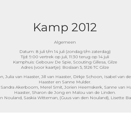
Kamp 2012
Algemeen
Datum: 8 juli t/m 14 juli (zondag t/m zaterdag)
Tijd: 9:00 vertrek op juli, 11:30 terug op 14 juli
Kamphuis: Gebouw De Spie, Scouting Gillesa, Gilze
Adres (voor kaartje): Boslaan 5, 5126 TC Gilze
 Julia van Haaster, Jill van Haaster, Dirkje Schoon, Isabel van d
Haaster en Sanne Mulder.
 Sandra Akerboom, Merel Smit, Jorien Heemskerk, Sanne van Haa
Haaster, Sharon de Jong en Malou van de Linden.
en Nouland, Saskia Witteman, (Guus van den Nouland), Lisette B