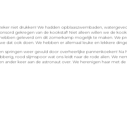
t zeker niet drukken! We hadden opblaaszwembaden, watergevec
sord gekregen van de kookstaf! Niet alleen willen we de kookst
e hebben geleverd om dit zomerkamp mogelijk te maken. We pr
 dat ook doen. We hebben er allemaal leuke en lekkere dinge
en springen weer gevuld door overheerlijke pannenkoeken! Na 
bberig, rood slijmspoor wat ons leidt naar de rode alien. We 
en ander keer aan de astronaut over. We herenigen haar met de bl