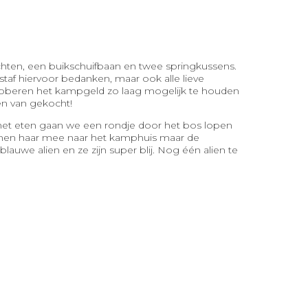
hten, een buikschuifbaan en twee springkussens.
af hiervoor bedanken, maar ook alle lieve
oberen het kampgeld zo laag mogelijk te houden
n van gekocht!
het eten gaan we een rondje door het bos lopen
nemen haar mee naar het kamphuis maar de
auwe alien en ze zijn super blij. Nog één alien te