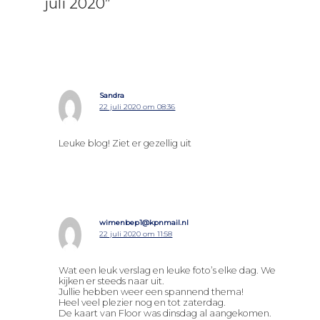
juli 2020”
Sandra
22 juli 2020 om 08:36
Leuke blog! Ziet er gezellig uit
wimenbep1@kpnmail.nl
22 juli 2020 om 11:58
Wat een leuk verslag en leuke foto’s elke dag. We
kijken er steeds naar uit.
Jullie hebben weer een spannend thema!
Heel veel plezier nog en tot zaterdag.
De kaart van Floor was dinsdag al aangekomen.