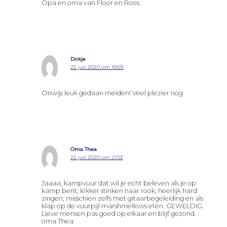
Opa en oma van Floor en Roos.
Dirkje
22 juli 2020 om 19:59
Onwijs leuk gedaan meiden! Veel plezier nog
Oma Thea
22 juli 2020 om 21:53
Jaaaa, kampvuur dat wil je echt beleven als je op
kamp bent; lekker stinken naar rook; heerlijk hard
zingen; misschien zelfs met gitaarbegeleiding en als
klap op de vuurpijl marshmellows eten. GEWELDIG.
Lieve mensen pas goed op elkaar en blijf gezond.
oma Thea