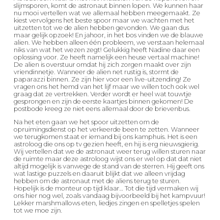
slijmsporen, komt de astronaut binnen lopen. We kunnen haar
nu mooi vertellen wat we allemaal hebben meegemaakt. Ze
kiest vervolgens het beste spoor maar we wachten met het
uitzetten tot we de alien hebben gevonden. We gaan dus
maar gelijk opzoek! En jahoor, in het bos vinden we de blauwe
alien. We hebben alleen één probleem, we verstaan helemaal
niks van wat het wezen zegt! Gelukkig heeft Nadine daar een
oplossing voor. Ze heeft namelijk een heuse vertaal machine!
De alien is overstuur omdat hij zich zorgen maakt over zijn
vriendinnetje. Wanneer de alien net rustig is, stormt de
paparazzi binnen. Ze zijn hier voor een live-uitzending! Ze
vragen ons het hemd van het lijf maar we willen toch ook wel
graag dat ze vertrekken. Verder wordt er heel wat touwtje
gesprongen en zijn de eerste kaartjes binnen gekomen! De
postbode kreeg ze niet eens allemaal door de brievenbus.
Na het eten gaan we het spoor uitzetten om de
opruimingsdienst op het verkeerde been te zetten. Wanneer
we terugkomen staat er iemand bij ons kamphuis. Het is een
astroloog die ons op tv gezien heeft, en hij is erg nieuwsgierig.
Wij vertellen dat we de astronaut weer terug willen sturen naar
de ruimte maar deze astroloog wijst ons er wel op dat dat niet
altijd mogelijk is vanwege de stand van de sterren. Hij geeft ons
wat lastige puzzels en daaruit blijkt dat we alleen vrijdag
hebben om de astronaut met de aliens terug te sturen.
Hopelijk is de monteur op tijd klaar… Tot die tijd vermaken wij
ons hier nog wel, zoals vandaag bijvoorbeeld bij het kampvuur!
Lekker marshmallows eten, liedjes zingen en spelletjes spelen
tot we moe zijn.