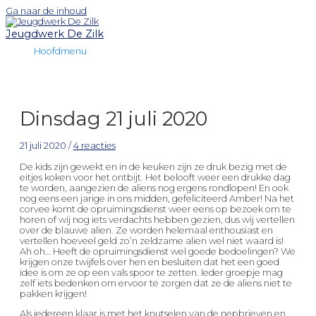
Ga naar de inhoud
Jeugdwerk De Zilk
Hoofdmenu
Dinsdag 21 juli 2020
21 juli 2020
/
4 reacties
De kids zijn gewekt en in de keuken zijn ze druk bezig met de
eitjes koken voor het ontbijt. Het belooft weer een drukke dag
te worden, aangezien de aliens nog ergens rondlopen! En ook
nog eens een jarige in ons midden, gefeliciteerd Amber! Na het
corvee komt de opruimingsdienst weer eens op bezoek om te
horen of wij nog iets verdachts hebben gezien, dus wij vertellen
over de blauwe alien. Ze worden helemaal enthousiast en
vertellen hoeveel geld zo’n zeldzame alien wel niet waard is!
Ah oh… Heeft de opruimingsdienst wel goede bedoelingen? We
krijgen onze twijfels over hen en besluiten dat het een goed
idee is om ze op een vals spoor te zetten. Ieder groepje mag
zelf iets bedenken om ervoor te zorgen dat ze de aliens niet te
pakken krijgen!
Als iedereen klaar is met het knutselen van de nepbrieven en