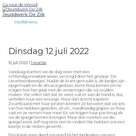
Ga naar de inhoud
Jeugdwerk De Zilk
Hoofdmenu
Dinsdag 12 juli 2022
12 juli 2022
/
1 reactie
Vandaag startten we de dag weer met een
ochtendgymnastiek sessie, verzorgd door het groepje ‘De
Lieveheersbeestjes’. Nadat de krant gemaakt is, de bedjes zijn
opgemaakt en de afwas is gedaan, komt Rosa binnen om te
vragen hoe het gaat met de versieringen die wij zouden
maken. We willen niet dat ze weet wat er aan de hand is, dus
vertellen haar een smoesje. Maar dan stormt kapitein
Zwartbaard met haar piraten binnen! Ze beweert dat we iets
van hun hebben gestolen, ah oh… Hardhandig grijpen ze Rosa
vast en ze nemen haar mee! En we krijgen haar pas terug als
we de spiegel komen brengen. Maar dan moeten we die
spiegel eerst zelf nog eens zien te vinden! We hebben ons een
beetje in de nesten gewerkt…
Een kopje soep deed ons goed bij het bedenken van een