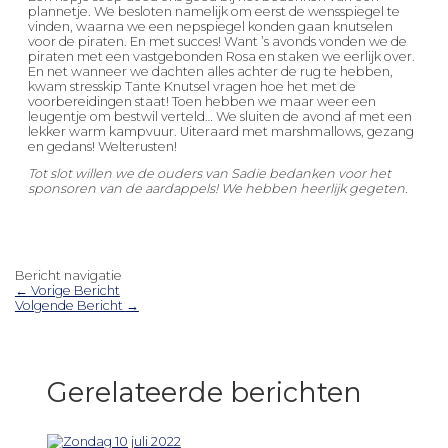
plannetje. We besloten namelijk om eerst de wensspiegel te
vinden, waarna we een nepspiegel konden gaan knutselen
voor de piraten. En met succes! Want ’s avonds vonden we de
piraten met een vastgebonden Rosa en staken we eerlijk over.
En net wanneer we dachten alles achter de rug te hebben,
kwam stresskip Tante Knutsel vragen hoe het met de
voorbereidingen staat! Toen hebben we maar weer een
leugentje om bestwil verteld… We sluiten de avond af met een
lekker warm kampvuur. Uiteraard met marshmallows, gezang
en gedans! Welterusten!
Tot slot willen we de ouders van Sadie bedanken voor het
sponsoren van de aardappels! We hebben heerlijk gegeten.
Bericht navigatie
←
Vorige Bericht
Volgende Bericht
→
Gerelateerde berichten