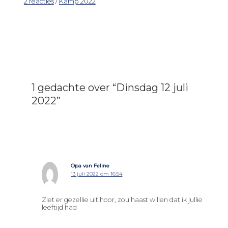
2 reacties
/
Kamp 2022
1 gedachte over “Dinsdag 12 juli
2022”
Opa van Feline
13 juli 2022 om 16:54
Ziet er gezellie uit hoor, zou haast willen dat ik jullie
leeftijd had